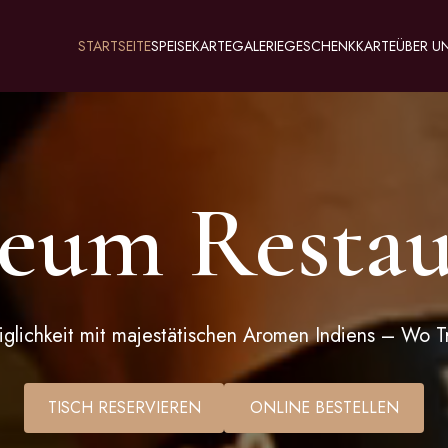
STARTSEITE
SPEISEKARTE
GALERIE
GESCHENKKARTE
ÜBER U
eum Restau
lichkeit mit majestätischen Aromen Indiens – Wo Trad
TISCH RESERVIEREN
ONLINE BESTELLEN