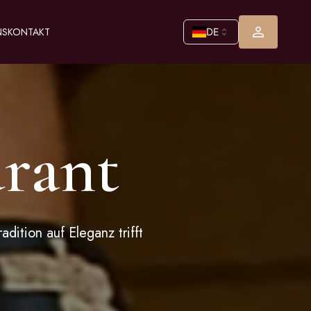
NS
KONTAKT
DE
rant
ition auf Eleganz trifft